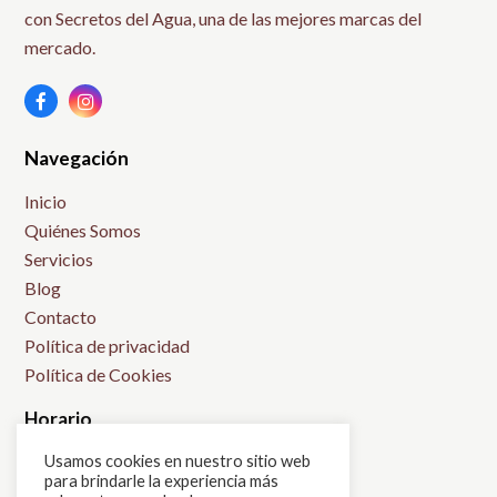
con Secretos del Agua, una de las mejores marcas del
mercado.
Facebook
Instagram
Navegación
Inicio
Quiénes Somos
Servicios
Blog
Contacto
Política de privacidad
Política de Cookies
Horario
L: 9:00h-14:00h
Usamos cookies en nuestro sitio web
para brindarle la experiencia más
M: 15:00h-21:00h