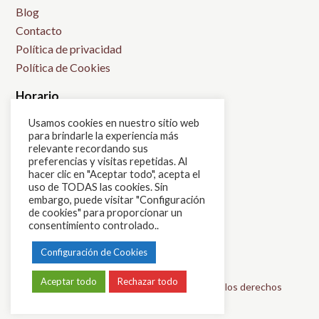
Blog
Contacto
Política de privacidad
Política de Cookies
Horario
L: 9:00h-14:00h
Usamos cookies en nuestro sitio web
para brindarle la experiencia más
M: 15:00h-21:00h
relevante recordando sus
X: 9:00h-14:00h
preferencias y visitas repetidas. Al
hacer clic en "Aceptar todo", acepta el
J: 15:00h-21:00h
uso de TODAS las cookies. Sin
V: 9:30h-20:30h
embargo, puede visitar "Configuración
de cookies" para proporcionar un
S: 9:00h-14:00h
consentimiento controlado..
Configuración de Cookies
Aceptar todo
Rechazar todo
© 2026 - Violet Centro de Belleza | Todos los derechos
reservados