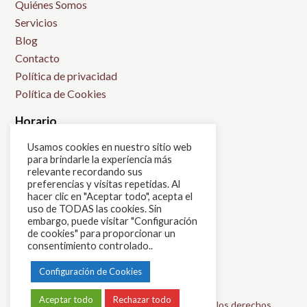
Quiénes Somos
Servicios
Blog
Contacto
Política de privacidad
Política de Cookies
Horario
L: 9:00h-14:00h
Usamos cookies en nuestro sitio web
para brindarle la experiencia más
M: 15:00h-21:00h
relevante recordando sus
X: 9:00h-14:00h
preferencias y visitas repetidas. Al
hacer clic en "Aceptar todo", acepta el
J: 15:00h-21:00h
uso de TODAS las cookies. Sin
V: 9:30h-20:30h
embargo, puede visitar "Configuración
de cookies" para proporcionar un
S: 9:00h-14:00h
consentimiento controlado..
Configuración de Cookies
Aceptar todo
Rechazar todo
© 2026 - Violet Centro de Belleza | Todos los derechos