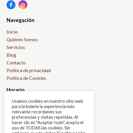
Facebook
Instagram
Navegación
Inicio
Quiénes Somos
Servicios
Blog
Contacto
Política de privacidad
Política de Cookies
Horario
Usamos cookies en nuestro sitio web
L: 9:00h-14:00h
para brindarle la experiencia más
M: 15:00h-21:00h
relevante recordando sus
X: 9:00h-14:00h
preferencias y visitas repetidas. Al
hacer clic en "Aceptar todo", acepta el
J: 15:00h-21:00h
uso de TODAS las cookies. Sin
V: 9:30h-20:30h